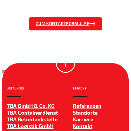
ZUM KONTAKTFORMULAR
LEISTUNGEN
BEREICHE
TBA GmbH & Co. KG
Referenzen
TBA Containerdienst
Standorte
TBA Betontankstelle
Karriere
TBA Logistik GmbH
Kontakt