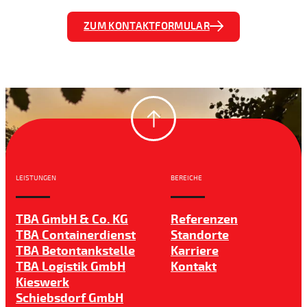
ZUM KONTAKTFORMULAR
LEISTUNGEN
BEREICHE
TBA GmbH & Co. KG
Referenzen
TBA Containerdienst
Standorte
TBA Betontankstelle
Karriere
TBA Logistik GmbH
Kontakt
Kieswerk
Schiebsdorf GmbH