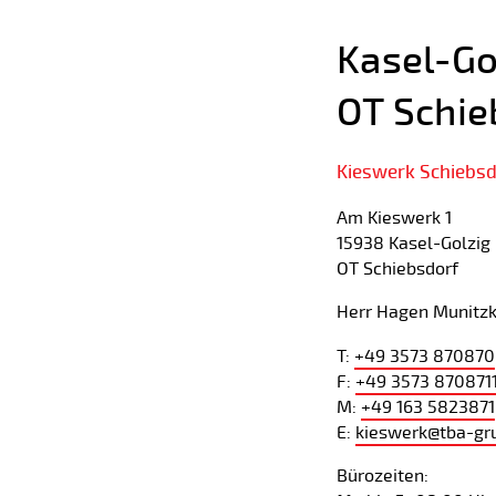
Kasel-Go
OT Schie
Kieswerk Schiebs
Am Kieswerk 1
15938 Kasel-Golzig
OT Schiebsdorf
Herr Hagen Munitz
T:
+49 3573 870870
F:
+49 3573 870871
M:
+49 163 5823871
E:
kieswerk@tba-gr
Bürozeiten: