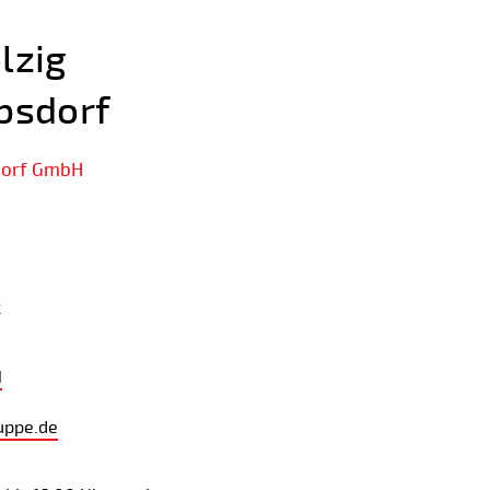
lzig
bsdorf
dorf GmbH
k
1
uppe.de