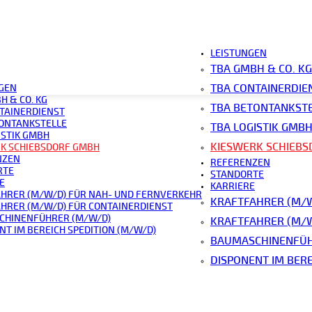
LEISTUNGEN
TBA GMBH & CO. KG
swerk Schiebsdorf 
TBA CONTAINERDIE
GEN
H & CO. KG
TBA BETONTANKST
TAINERDIENST
ONTANKSTELLE
TBA LOGISTIK GMB
ISTIK GMBH
KIESWERK SCHIEB
K SCHIEBSDORF GMBH
Sand und Kies - Qualität aus der Region.
NZEN
REFERENZEN
RTE
nik gewinnen und veredeln wir Kiese und Sande nach geltende
STANDORTE
E
KARRIERE
nd den Vorgaben der DIN EN 12620 produziert und geprüft un
HRER (M/W/D) FÜR NAH- UND FERNVERKEHR
KRAFTFAHRER (M/
für den Straßenbau sowie Hoch- und Tiefbau geeignet. Unsere
HRER (M/W/D) FÜR CONTAINERDIENST
CHINENFÜHRER (M/W/D)
KRAFTFAHRER (M/W
ch, Gemische entsprechend einer Kundenvorgabe zu produzier
NT IM BEREICH SPEDITION (M/W/D)
BAUMASCHINENFÜH
DISPONENT IM BERE