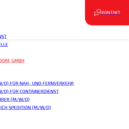
KONTAKT
GmbH
NST
ELLE
H
SDORF GMBH
 Qualitätsstandards. Die Kiese
d sind somit optimal für die
W/D) FÜR NAH- UND FERNVERKEHR
 Technik ermöglicht es aber
/D) FÜR CONTAINERDIENST
en.
RER (M/W/D)
ICH SPEDITION (M/W/D)