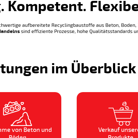
. Kompetent. Flexibe
chwertige aufbereitete Recyclingbaustoffe aus Beton, Boden,
Handelns
sind effiziente Prozesse, hohe Qualitätsstandards u
tungen im Überblick
me von Beton und
Verkauf unser
Böden
Produkte