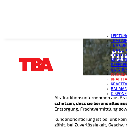
LEISTUN
TBA GMB
TBA CON
TBA BET
fü
TBA LOG
KIESWER
REFERE
STANDO
KARRIER
KRAFTFA
KRAFTFA
BAUMAS
DISPONE
Als Traditionsunternehmen aus Br
schätzen, dass sie bei uns alles 
Entsorgung, Frachtvermittlung sow
Kundenorientierung ist bei uns kein
zählt: bei Zuverlässigkeit, Geschwi