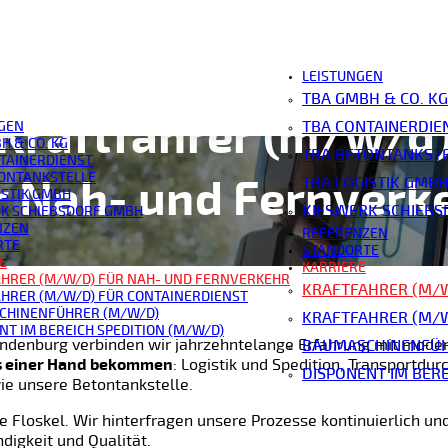
LEISTUNGEN
TBA GMBH & CO. KG
Kraftfahrer (m/w/d
TBA CONTAINERDIE
GEN
H & CO. KG
TBA BETONTANKST
TAINERDIENST
ONTANKSTELLE
r Nah- und Fernverk
TBA LOGISTIK GMB
ISTIK GMBH
KIESWERK SCHIEB
K SCHIEBSDORF GMBH
NZEN
REFERENZEN
RTE
STANDORTE
E
KARRIERE
HRER (M/W/D) FÜR NAH- UND FERNVERKEHR
KRAFTFAHRER (M/
HRER (M/W/D) FÜR CONTAINERDIENST
CHINENFÜHRER (M/W/D)
KRAFTFAHRER (M/W
NT IM BEREICH SPEDITION (M/W/D)
andenburg verbinden wir jahrzehntelange Erfahrung mit mode
BAUMASCHINENFÜH
aus einer Hand bekommen
: Logistik und Spedition, Transportdu
DISPONENT IM BERE
ie unsere Betontankstelle.
e Floskel. Wir hinterfragen unsere Prozesse kontinuierlich und
ndigkeit und Qualität.