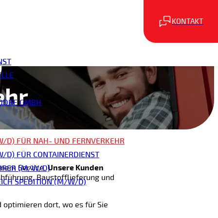
KONTAKT
)
NST
ELLE
ehr
H
SDORF GMBH
W/D) FÜR NAH- UND FERNVERKEHR
/D) FÜR CONTAINERDIENST
Unsere Kunden
rnem Service.
RER (M/W/D)
rchführung, Baustofflieferung und
ICH SPEDITION (M/W/D)
 optimieren dort, wo es für Sie