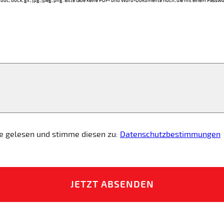
doc, docx, gif, jpg, jpeg, png. Bitte lade keine PDF- und Word-Dokumente hoch, die mit einem Passw
te gelesen und stimme diesen zu:
Datenschutzbestimmungen